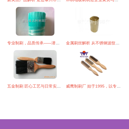
专业制刷，品质传承——潜山县达利制刷厂打造洗车器毛刷专用刷丝
金属刷丝解析 从不锈钢波纹丝到镀铜丝，探索制刷材料的选择
五金制刷 匠心工艺与日常实用的完美融合
威鹰制刷厂 始于1995，以专业与匠心守护工业与生活的一“刷”一净