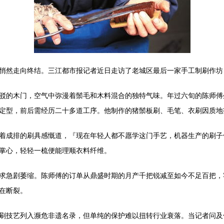
悄然走向终结。三江都市报记者近日走访了老城区最后一家手工制刷作坊
驳的木门，空气中弥漫着鬃毛和木料混合的独特气味。年过六旬的陈师傅
定型，前后需经历二十多道工序。他制作的猪鬃板刷、毛笔、衣刷因质地
着成排的刷具感慨道，『现在年轻人都不愿学这门手艺，机器生产的刷子
掌心，轻轻一梳便能理顺衣料纤维。
求急剧萎缩。陈师傅的订单从鼎盛时期的月产千把锐减至如今不足百把，
在断裂。
刷技艺列入濒危非遗名录，但单纯的保护难以扭转行业衰落。当记者问及