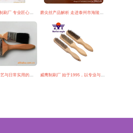
桐城市青草金龙制刷厂 专业匠心，刷写洁净——水生菜类清洗制刷产品全览
磨尖丝产品解析 走进泰州市海陵区鑫涛猪鬃制刷厂的制刷工艺
五金制刷 匠心工艺与日常实用的完美融合
威鹰制刷厂 始于1995，以专业与匠心守护工业与生活的一“刷”一净