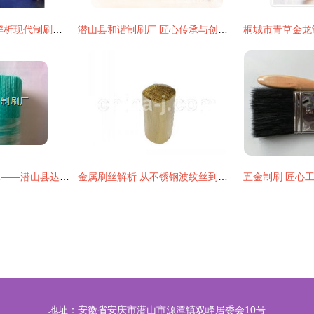
从原料到工艺 深度解析现代制刷产业的产品库体系
潜山县和谐制刷厂 匠心传承与创新发展的制刷工艺
专业制刷，品质传承——潜山县达利制刷厂打造洗车器毛刷专用刷丝
金属刷丝解析 从不锈钢波纹丝到镀铜丝，探索制刷材料的选择
地址：安徽省安庆市潜山市源潭镇双峰居委会10号