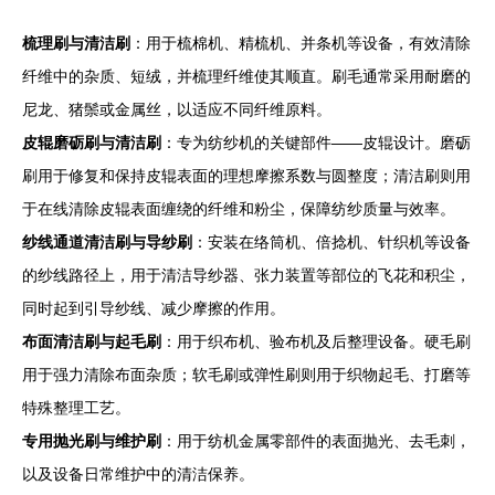
梳理刷与清洁刷
：用于梳棉机、精梳机、并条机等设备，有效清除
纤维中的杂质、短绒，并梳理纤维使其顺直。刷毛通常采用耐磨的
尼龙、猪鬃或金属丝，以适应不同纤维原料。
皮辊磨砺刷与清洁刷
：专为纺纱机的关键部件——皮辊设计。磨砺
刷用于修复和保持皮辊表面的理想摩擦系数与圆整度；清洁刷则用
于在线清除皮辊表面缠绕的纤维和粉尘，保障纺纱质量与效率。
纱线通道清洁刷与导纱刷
：安装在络筒机、倍捻机、针织机等设备
的纱线路径上，用于清洁导纱器、张力装置等部位的飞花和积尘，
同时起到引导纱线、减少摩擦的作用。
布面清洁刷与起毛刷
：用于织布机、验布机及后整理设备。硬毛刷
用于强力清除布面杂质；软毛刷或弹性刷则用于织物起毛、打磨等
特殊整理工艺。
专用抛光刷与维护刷
：用于纺机金属零部件的表面抛光、去毛刺，
以及设备日常维护中的清洁保养。