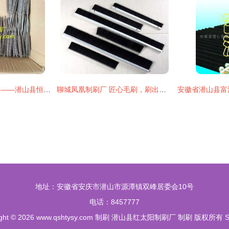
匠心制刷，精工细作——潜山县恒久制刷厂专业供应各类工业清洁刷
聊城凤凰制刷厂 匠心毛刷，刷出美好生活
地址：安徽省安庆市潜山市源潭镇双峰居委会10号
电话：8457777
ght © 2026
www.qshtysy.com
制刷
潜山县红太阳制刷厂
制刷
版权所有
S