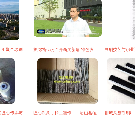
源潭制刷产业博览会 汇聚全球刷业精品，共襄行业盛举
抓“双招双引” 开新局新篇 特色发展带动产业集聚 推深做实“双招双引”——访潜山市委书记梅耐雪
鬃毛制刷 传统工艺的匠心传承与艺术呈现
匠心制刷，精工细作——潜山县恒久制刷厂专业供应各类工业清洁刷