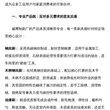
成为众多工业用户与家庭消费者的可靠伙伴。
一、专业产品线：应对多元需求的坚实后盾
威鹰制刷厂的产品体系清晰而专业，每一类刷具都针对特定场
景精心设计：
钢丝刷：
采用高碳钢丝制成，刷丝坚韧耐磨，适用于金属加工、
焊接后焊渣清理、石材表面处理等需要强力打磨与清洁的场合，是
车间里的“硬核”工具。
木柄钢丝刷：
在经典钢丝刷的基础上，配以精心打磨的实木手
柄。木柄不仅握感舒适、防滑减震，有效降低长时间作业的疲劳
感，其坚固的特性也确保了施力的稳定性，是手工除锈、清理铁
锅、烧烤架等兼具力度与操控性要求的理想选择。
油漆刷：
精选优质鬃毛或合成纤维，刷毛饱满、弹性佳，蘸料均
匀，释放流畅。无论是室内外墙面、木器家具的油漆涂刷，还是艺