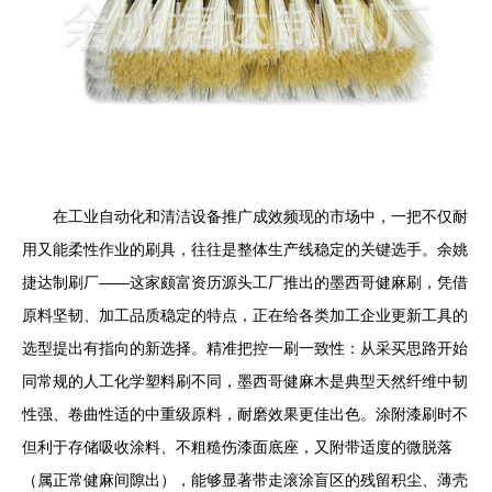
在工业自动化和清洁设备推广成效频现的市场中，一把不仅耐
用又能柔性作业的刷具，往往是整体生产线稳定的关键选手。余姚
捷达制刷厂——这家颇富资历源头工厂推出的墨西哥健麻刷，凭借
原料坚韧、加工品质稳定的特点，正在给各类加工企业更新工具的
选型提出有指向的新选择。精准把控一刷一致性：从采买思路开始
同常规的人工化学塑料刷不同，墨西哥健麻木是典型天然纤维中韧
性强、卷曲性适的中重级原料，耐磨效果更佳出色。涂附漆刷时不
但利于存储吸收涂料、不粗糙伤漆面底座，又附带适度的微脱落
（属正常健麻间隙出），能够显著带走滚涂盲区的残留积尘、薄壳