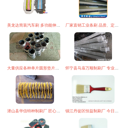
美龙达简装汽车刷 多功能伸缩设计的清洁新选择
厂家直销工业条刷 品质、定制与性价比的三重优势
大量供应各种单片圆形垫片毛刷.不锈钢带内绕圆毛刷.
怀宁县马庙万顺制刷厂 专业尼龙毛刷供应商，品质制刷的首选
潜山县华信特种制刷厂 匠心制刷，品质赢得信赖
镇江丹徒区恒益制刷厂 今日制刷产品行情价格走势与报价分析